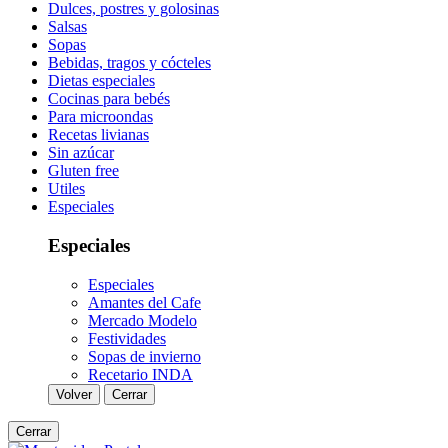
Dulces, postres y golosinas
Salsas
Sopas
Bebidas, tragos y cócteles
Dietas especiales
Cocinas para bebés
Para microondas
Recetas livianas
Sin azúcar
Gluten free
Utiles
Especiales
Especiales
Especiales
Amantes del Cafe
Mercado Modelo
Festividades
Sopas de invierno
Recetario INDA
Volver
Cerrar
Cerrar