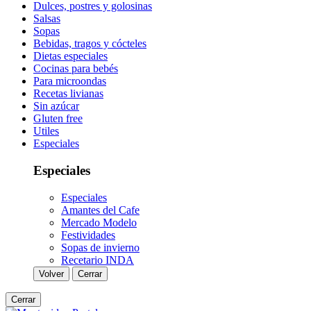
Dulces, postres y golosinas
Salsas
Sopas
Bebidas, tragos y cócteles
Dietas especiales
Cocinas para bebés
Para microondas
Recetas livianas
Sin azúcar
Gluten free
Utiles
Especiales
Especiales
Especiales
Amantes del Cafe
Mercado Modelo
Festividades
Sopas de invierno
Recetario INDA
Volver
Cerrar
Cerrar