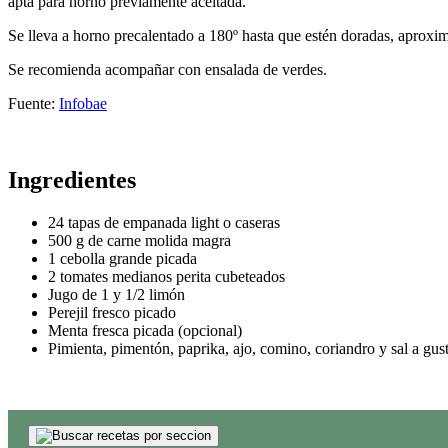
apta para horno previamente aceitada.
Se lleva a horno precalentado a 180º hasta que estén doradas, aprox
Se recomienda acompañar con ensalada de verdes.
Fuente:
Infobae
Ingredientes
24 tapas de empanada light o caseras
500 g de carne molida magra
1 cebolla grande picada
2 tomates medianos perita cubeteados
Jugo de 1 y 1/2 limón
Perejil fresco picado
Menta fresca picada (opcional)
Pimienta, pimentón, paprika, ajo, comino, coriandro y sal a gus