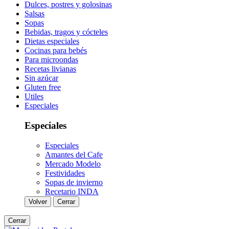
Dulces, postres y golosinas
Salsas
Sopas
Bebidas, tragos y cócteles
Dietas especiales
Cocinas para bebés
Para microondas
Recetas livianas
Sin azúcar
Gluten free
Utiles
Especiales
Especiales
Especiales
Amantes del Cafe
Mercado Modelo
Festividades
Sopas de invierno
Recetario INDA
Volver
Cerrar
Cerrar