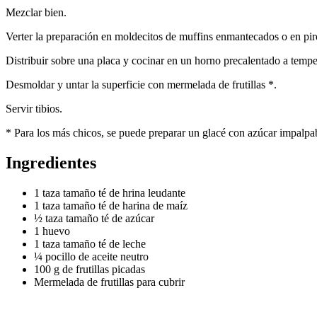
Mezclar bien.
Verter la preparación en moldecitos de muffins enmantecados o en pir
Distribuir sobre una placa y cocinar en un horno precalentado a temp
Desmoldar y untar la superficie con mermelada de frutillas *.
Servir tibios.
* Para los más chicos, se puede preparar un glacé con azúcar impalpab
Ingredientes
1 taza tamaño té de hrina leudante
1 taza tamaño té de harina de maíz
½ taza tamaño té de azúcar
1 huevo
1 taza tamaño té de leche
¼ pocillo de aceite neutro
100 g de frutillas picadas
Mermelada de frutillas para cubrir