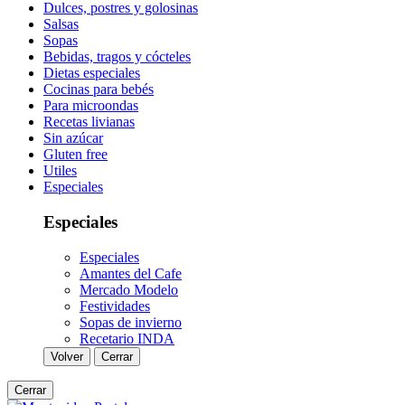
Dulces, postres y golosinas
Salsas
Sopas
Bebidas, tragos y cócteles
Dietas especiales
Cocinas para bebés
Para microondas
Recetas livianas
Sin azúcar
Gluten free
Utiles
Especiales
Especiales
Especiales
Amantes del Cafe
Mercado Modelo
Festividades
Sopas de invierno
Recetario INDA
Volver
Cerrar
Cerrar