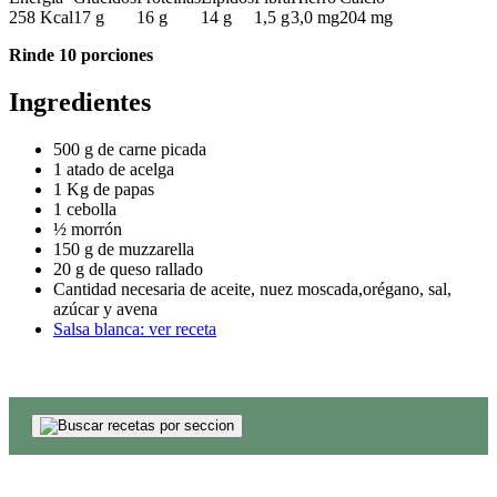
258 Kcal
17 g
16 g
14 g
1,5 g
3,0 mg
204 mg
Rinde 10 porciones
Ingredientes
500 g de carne picada
1 atado de acelga
1 Kg de papas
1 cebolla
½ morrón
150 g de muzzarella
20 g de queso rallado
Cantidad necesaria de aceite, nuez moscada,orégano, sal,
azúcar y avena
Salsa blanca: ver receta