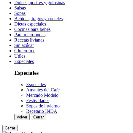
Dulces, postres y golosinas
Salsas
Sopas
Bebidas, tragos y cócteles
Dietas especiales
Cocinas para bebés
Para microondas
Recetas livianas
Sin azúcar
Gluten free
Utiles
Especiales
Especiales
Especiales
Amantes del Cafe
Mercado Modelo
Festividades
Sopas de invierno
Recetario INDA
Volver
Cerrar
Cerrar