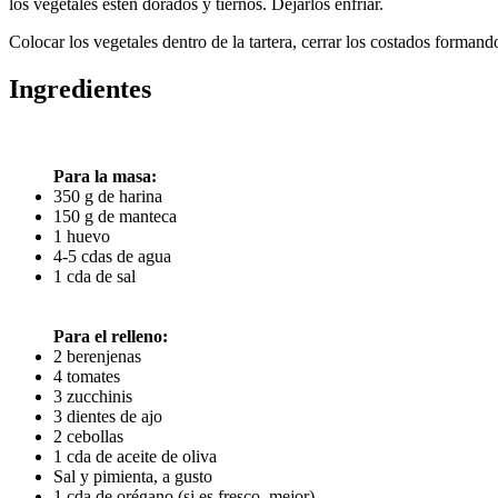
los vegetales estén dorados y tiernos. Dejarlos enfriar.
Colocar los vegetales dentro de la tartera, cerrar los costados forman
Ingredientes
Para la masa:
350 g de harina
150 g de manteca
1 huevo
4-5 cdas de agua
1 cda de sal
Para el relleno:
2 berenjenas
4 tomates
3 zucchinis
3 dientes de ajo
2 cebollas
1 cda de aceite de oliva
Sal y pimienta, a gusto
1 cda de orégano (si es fresco, mejor)