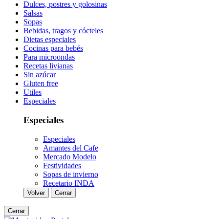
Dulces, postres y golosinas
Salsas
Sopas
Bebidas, tragos y cócteles
Dietas especiales
Cocinas para bebés
Para microondas
Recetas livianas
Sin azúcar
Gluten free
Utiles
Especiales
Especiales
Especiales
Amantes del Cafe
Mercado Modelo
Festividades
Sopas de invierno
Recetario INDA
Volver
Cerrar
Cerrar