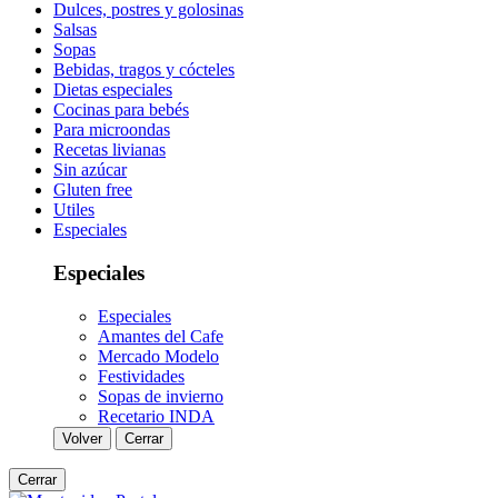
Dulces, postres y golosinas
Salsas
Sopas
Bebidas, tragos y cócteles
Dietas especiales
Cocinas para bebés
Para microondas
Recetas livianas
Sin azúcar
Gluten free
Utiles
Especiales
Especiales
Especiales
Amantes del Cafe
Mercado Modelo
Festividades
Sopas de invierno
Recetario INDA
Volver
Cerrar
Cerrar