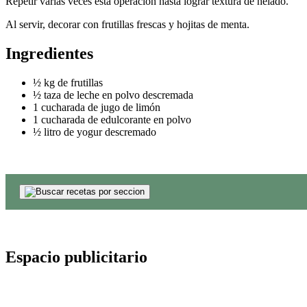
Repetir varias veces esta operación hasta lograr textura de helado.
Al servir, decorar con frutillas frescas y hojitas de menta.
Ingredientes
½ kg de frutillas
½ taza de leche en polvo descremada
1 cucharada de jugo de limón
1 cucharada de edulcorante en polvo
½ litro de yogur descremado
Espacio publicitario