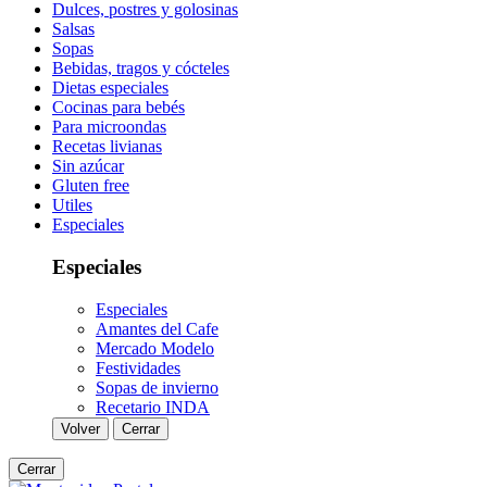
Dulces, postres y golosinas
Salsas
Sopas
Bebidas, tragos y cócteles
Dietas especiales
Cocinas para bebés
Para microondas
Recetas livianas
Sin azúcar
Gluten free
Utiles
Especiales
Especiales
Especiales
Amantes del Cafe
Mercado Modelo
Festividades
Sopas de invierno
Recetario INDA
Volver
Cerrar
Cerrar