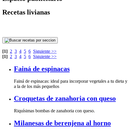
Recetas livianas
[1]
2
3
4
5
6
Siguiente >>
[1]
2
3
4
5
6
Siguiente >>
Fainá de espinacas
a la de los más pequeños
Croquetas de zanahoria con queso
Riquísimas bombas de zanahoria con queso.
Milanesas de berenjena al horno