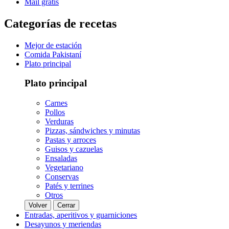
Mail gratis
Categorías de recetas
Mejor de estación
Comida Pakistaní
Plato principal
Plato principal
Carnes
Pollos
Verduras
Pizzas, sándwiches y minutas
Pastas y arroces
Guisos y cazuelas
Ensaladas
Vegetariano
Conservas
Patés y terrines
Otros
Volver
Cerrar
Entradas, aperitivos y guarniciones
Desayunos y meriendas