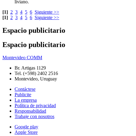
liviano.
[1]
2
3
4
5
6
Siguiente >>
[1]
2
3
4
5
6
Siguiente >>
Espacio publicitario
Espacio publicitario
Montevideo COMM
Br. Artigas 1129
Tel. (+598) 2402 2516
Montevideo, Uruguay
Contáctese
Publicite
La empresa
Política de privacidad
Responsabilidad
Trabaje con nosotros
Google play
Apple Store