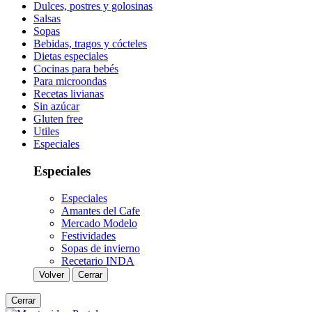
Dulces, postres y golosinas
Salsas
Sopas
Bebidas, tragos y cócteles
Dietas especiales
Cocinas para bebés
Para microondas
Recetas livianas
Sin azúcar
Gluten free
Utiles
Especiales
Especiales
Especiales
Amantes del Cafe
Mercado Modelo
Festividades
Sopas de invierno
Recetario INDA
Volver
Cerrar
Cerrar