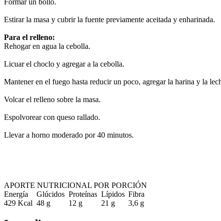
Formar un bollo.
Estirar la masa y cubrir la fuente previamente aceitada y enharinada.
Para el relleno:
Rehogar en agua la cebolla.
Licuar el choclo y agregar a la cebolla.
Mantener en el fuego hasta reducir un poco, agregar la harina y la lec
Volcar el relleno sobre la masa.
Espolvorear con queso rallado.
Llevar a horno moderado por 40 minutos.
APORTE NUTRICIONAL POR PORCIÓN
Energía
Glúcidos
Proteínas
Lípidos
Fibra
429 Kcal
48 g
12 g
21 g
3,6 g