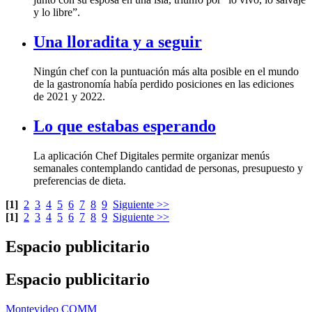
y lo libre”.
Una lloradita y a seguir
de 2021 y 2022.
Lo que estabas esperando
preferencias de dieta.
[1]
2
3
4
5
6
7
8
9
Siguiente >>
[1]
2
3
4
5
6
7
8
9
Siguiente >>
Espacio publicitario
Espacio publicitario
Montevideo COMM