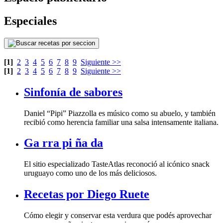
Especiales
[1]
2
3
4
5
6
7
8
9
Siguiente >>
[1]
2
3
4
5
6
7
8
9
Siguiente >>
Sinfonía de sabores
recibió como herencia familiar una salsa intensamente italiana.
Ga rra pi ña da
uruguayo como uno de los más deliciosos.
Recetas por Diego Ruete