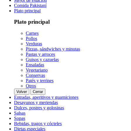
Mejor de estación
Comida Pakistaní
Plato principal
Plato principal
Carnes
Pollos
Verduras
Pizzas, sándwiches y minutas
Pastas y arroces
Guisos y cazuelas
Ensaladas
Vegetariano
Conservas
Patés y terrines
Otros
Volver
Cerrar
Entradas, aperitivos y guarniciones
Desayunos y meriendas
Dulces, postres y golosinas
Salsas
Sopas
Bebidas, tragos y cócteles
Dietas especiales