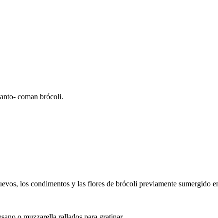
anto- coman brócoli.
 huevos, los condimentos y las flores de brócoli previamente sumergido e
ano o muzzarella rallados para gratinar.