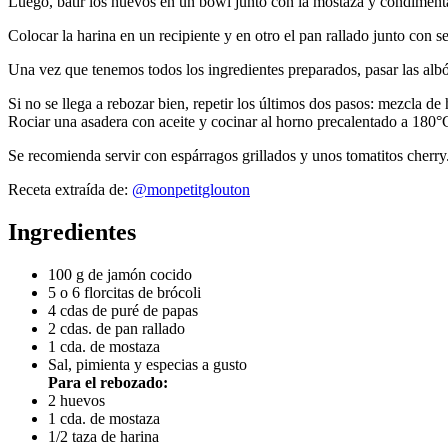
Luego, batir los huevos en un bowl junto con la mostaza y condimenta
Colocar la harina en un recipiente y en otro el pan rallado junto con se
Una vez que tenemos todos los ingredientes preparados, pasar las albó
Si no se llega a rebozar bien, repetir los últimos dos pasos: mezcla de
Rociar una asadera con aceite y cocinar al horno precalentado a 180°
Se recomienda servir con espárragos grillados y unos tomatitos cherry
Receta extraída de:
@monpetitglouton
Ingredientes
100 g de jamón cocido
5 o 6 florcitas de brócoli
4 cdas de puré de papas
2 cdas. de pan rallado
1 cda. de mostaza
Sal, pimienta y especias a gusto
Para el rebozado:
2 huevos
1 cda. de mostaza
1/2 taza de harina