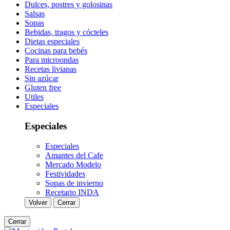
Dulces, postres y golosinas
Salsas
Sopas
Bebidas, tragos y cócteles
Dietas especiales
Cocinas para bebés
Para microondas
Recetas livianas
Sin azúcar
Gluten free
Utiles
Especiales
Especiales
Especiales
Amantes del Cafe
Mercado Modelo
Festividades
Sopas de invierno
Recetario INDA
Volver
Cerrar
Cerrar