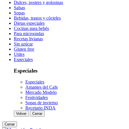
Dulces, postres y golosinas
Salsas
Sopas
Bebidas, tragos y cócteles
Dietas especiales
Cocinas para bebés
Para microondas
Recetas livianas
Sin azúcar
Gluten free
Utiles
Especiales
Especiales
Especiales
Amantes del Cafe
Mercado Modelo
Festividades
Sopas de invierno
Recetario INDA
Volver
Cerrar
Cerrar