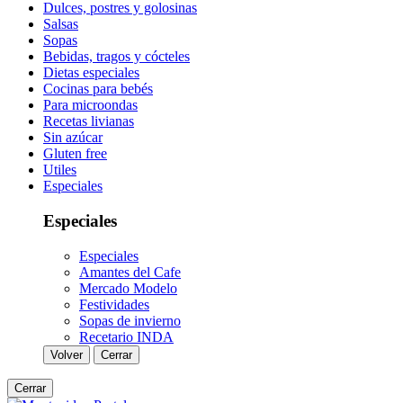
Dulces, postres y golosinas
Salsas
Sopas
Bebidas, tragos y cócteles
Dietas especiales
Cocinas para bebés
Para microondas
Recetas livianas
Sin azúcar
Gluten free
Utiles
Especiales
Especiales
Especiales
Amantes del Cafe
Mercado Modelo
Festividades
Sopas de invierno
Recetario INDA
Volver
Cerrar
Cerrar