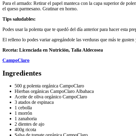
Para el armado: Retirar el papel manteca con la capa superior de polent
el queso parmesano. Gratinar en horno.
Tips saludables:
Podes usar la polenta que te quedó del día anterior para hacer esta pre
El relleno lo podes variar agregándole las verduras que más te gusten y
Receta: Licenciada en Nutrición, Talia Aldecosea
CampoClaro
Ingredientes
500 g polenta orgánica CampoClaro
Hierbas orgánicas CampoClaro Albahaca
Aceite de oliva orgánico CampoClaro
3 atados de espinaca
1 cebolla
1 morrón
1 zanahoria
2 dientes de ajo
400g ricota
Salsa de tomate orgánica CampoClaro