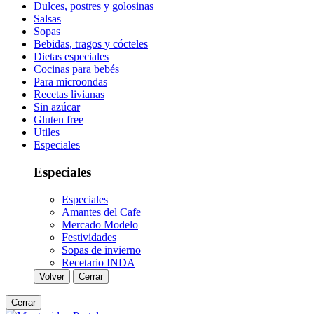
Dulces, postres y golosinas
Salsas
Sopas
Bebidas, tragos y cócteles
Dietas especiales
Cocinas para bebés
Para microondas
Recetas livianas
Sin azúcar
Gluten free
Utiles
Especiales
Especiales
Especiales
Amantes del Cafe
Mercado Modelo
Festividades
Sopas de invierno
Recetario INDA
Volver
Cerrar
Cerrar