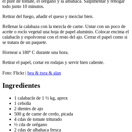
el puré de tomate, el orégano y la albahaca. Salpimentar y rehogar
todo junto 10 minutos.
Retirar del fuego, añadir el queso y mezclar bien.
Rellenar la calabaza con la mezcla de carne. Untar con un poco de
aceite o rocío vegetal una hoja de papel aluminio. Colocar encima el
calabacín y espolvorear con el resto del ajo. Cerrar el papel como si
se tratara de un paquete.
Hornear a 180º C durante una hora.
Retirar el papel, cortar en rodajas y servir bien caliente.
Foto: Flickr |
bea & txea & alan
Ingredientes
1 calabacín de 1 ½ kg, aprox
1 cebolla
2 dientes de ajo
500 g de carne de cerdo, picada
4 cdas de tomate triturado
½ cda de orégano
2 cdas de albahaca fresca