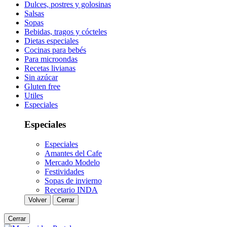
Dulces, postres y golosinas
Salsas
Sopas
Bebidas, tragos y cócteles
Dietas especiales
Cocinas para bebés
Para microondas
Recetas livianas
Sin azúcar
Gluten free
Utiles
Especiales
Especiales
Especiales
Amantes del Cafe
Mercado Modelo
Festividades
Sopas de invierno
Recetario INDA
Volver
Cerrar
Cerrar