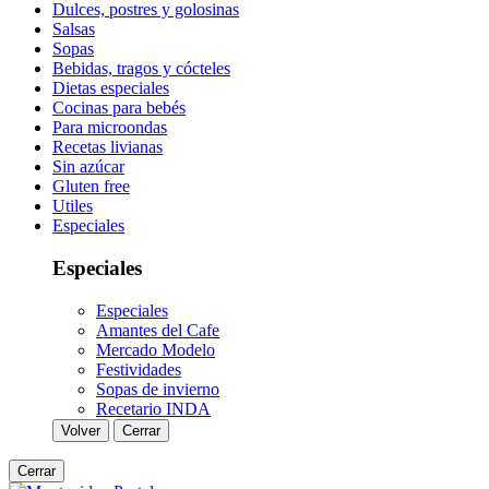
Dulces, postres y golosinas
Salsas
Sopas
Bebidas, tragos y cócteles
Dietas especiales
Cocinas para bebés
Para microondas
Recetas livianas
Sin azúcar
Gluten free
Utiles
Especiales
Especiales
Especiales
Amantes del Cafe
Mercado Modelo
Festividades
Sopas de invierno
Recetario INDA
Volver
Cerrar
Cerrar