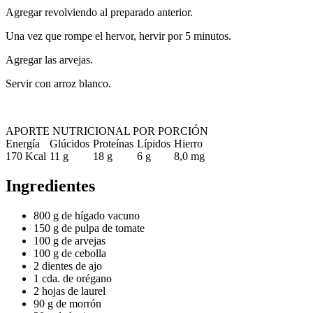
Agregar revolviendo al preparado anterior.
Una vez que rompe el hervor, hervir por 5 minutos.
Agregar las arvejas.
Servir con arroz blanco.
APORTE NUTRICIONAL POR PORCIÓN
Energía
Glúcidos
Proteínas
Lípidos
Hierro
170 Kcal
11 g
18 g
6 g
8,0 mg
Ingredientes
800 g de hígado vacuno
150 g de pulpa de tomate
100 g de arvejas
100 g de cebolla
2 dientes de ajo
1 cda. de orégano
2 hojas de laurel
90 g de morrón