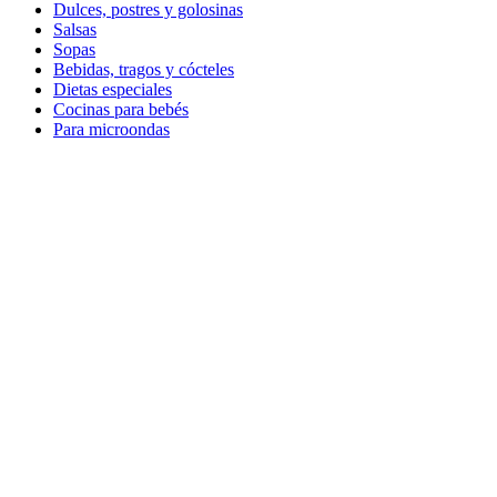
Dulces, postres y golosinas
Salsas
Sopas
Bebidas, tragos y cócteles
Dietas especiales
Cocinas para bebés
Para microondas
Recetas livianas
Sin azúcar
Gluten free
Utiles
Especiales
Especiales
Especiales
Amantes del Cafe
Mercado Modelo
Festividades
Sopas de invierno
Recetario INDA
Volver
Cerrar
Cerrar