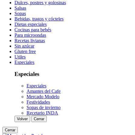
Dulces, postres y golosinas
Salsas
Sopas
Bebidas, tragos y cócteles
Dietas especiales
Cocinas para bebés
Para microondas
Recetas livianas
Sin azúcar
Gluten free
Utiles
Especiales
Especiales
Especiales
Amantes del Cafe
Mercado Modelo
Festividades
Sopas de invierno
Recetario INDA
Volver
Cerrar
Cerrar