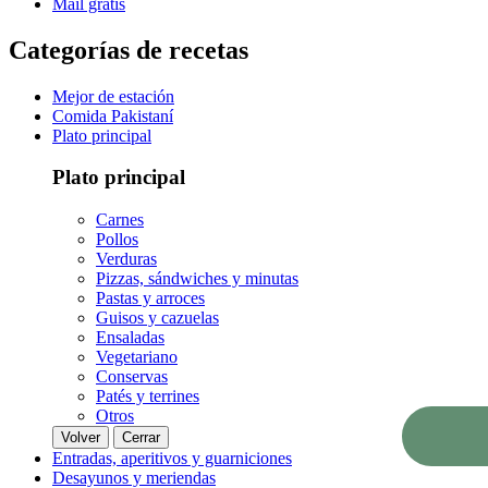
Mail gratis
Categorías de recetas
Mejor de estación
Comida Pakistaní
Plato principal
Plato principal
Carnes
Pollos
Verduras
Pizzas, sándwiches y minutas
Pastas y arroces
Guisos y cazuelas
Ensaladas
Vegetariano
Conservas
Patés y terrines
Otros
Volver
Cerrar
Entradas, aperitivos y guarniciones
Desayunos y meriendas