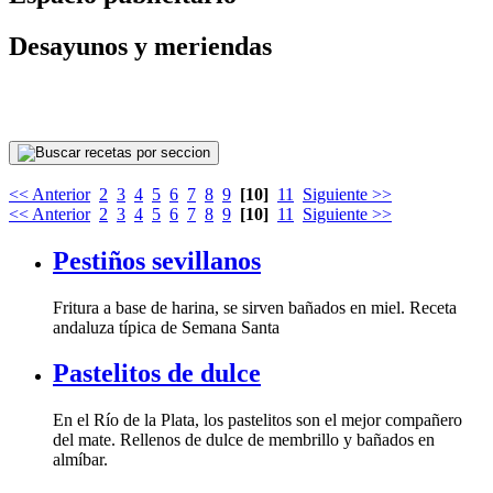
Desayunos y meriendas
<< Anterior
2
3
4
5
6
7
8
9
[10]
11
Siguiente >>
<< Anterior
2
3
4
5
6
7
8
9
[10]
11
Siguiente >>
Pestiños sevillanos
andaluza típica de Semana Santa
Pastelitos de dulce
almíbar.