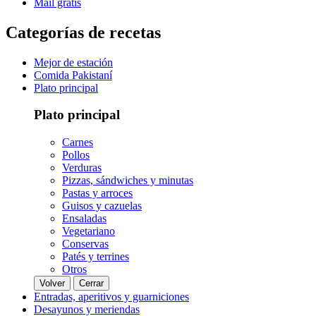
Mail gratis
Categorías de recetas
Mejor de estación
Comida Pakistaní
Plato principal
Plato principal
Carnes
Pollos
Verduras
Pizzas, sándwiches y minutas
Pastas y arroces
Guisos y cazuelas
Ensaladas
Vegetariano
Conservas
Patés y terrines
Otros
Volver
Cerrar
Entradas, aperitivos y guarniciones
Desayunos y meriendas