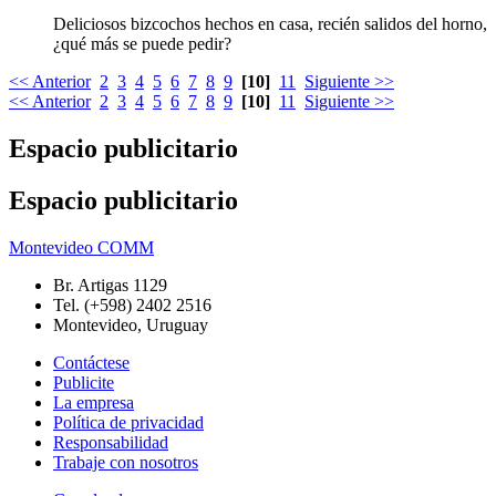
¿qué más se puede pedir?
<< Anterior
2
3
4
5
6
7
8
9
[10]
11
Siguiente >>
<< Anterior
2
3
4
5
6
7
8
9
[10]
11
Siguiente >>
Espacio publicitario
Espacio publicitario
Montevideo COMM
Br. Artigas 1129
Tel. (+598) 2402 2516
Montevideo, Uruguay
Contáctese
Publicite
La empresa
Política de privacidad
Responsabilidad
Trabaje con nosotros