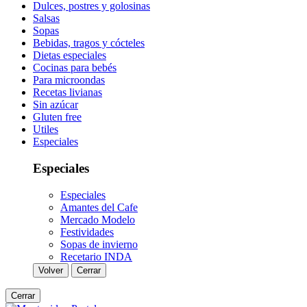
Dulces, postres y golosinas
Salsas
Sopas
Bebidas, tragos y cócteles
Dietas especiales
Cocinas para bebés
Para microondas
Recetas livianas
Sin azúcar
Gluten free
Utiles
Especiales
Especiales
Especiales
Amantes del Cafe
Mercado Modelo
Festividades
Sopas de invierno
Recetario INDA
Volver
Cerrar
Cerrar