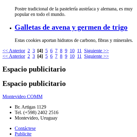
popular en todo el mundo.
Galletas de avena y germen de trigo
Estas cookies aportan hidratos de carbono, fibras y minerales.
<< Anterior
2
3
[4]
5
6
7
8
9
10
11
Siguiente >>
<< Anterior
2
3
[4]
5
6
7
8
9
10
11
Siguiente >>
Espacio publicitario
Espacio publicitario
Montevideo COMM
Br. Artigas 1129
Tel. (+598) 2402 2516
Montevideo, Uruguay
Contáctese
Publicite