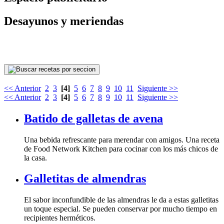
Desayunos y meriendas
<< Anterior
2
3
[4]
5
6
7
8
9
10
11
Siguiente >>
<< Anterior
2
3
[4]
5
6
7
8
9
10
11
Siguiente >>
Batido de galletas de avena
la casa.
Galletitas de almendras
recipientes herméticos.