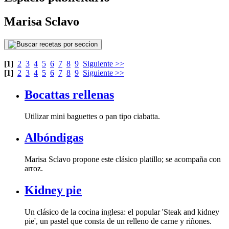
Marisa Sclavo
[1]
2
3
4
5
6
7
8
9
Siguiente >>
[1]
2
3
4
5
6
7
8
9
Siguiente >>
Bocattas rellenas
Utilizar mini baguettes o pan tipo ciabatta.
Albóndigas
arroz.
Kidney pie
pie', un pastel que consta de un relleno de carne y riñones.