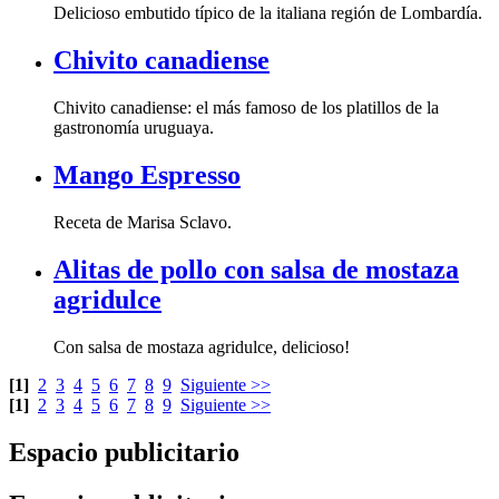
Delicioso embutido típico de la italiana región de Lombardía.
Chivito canadiense
gastronomía uruguaya.
Mango Espresso
Receta de Marisa Sclavo.
agridulce
Con salsa de mostaza agridulce, delicioso!
[1]
2
3
4
5
6
7
8
9
Siguiente >>
[1]
2
3
4
5
6
7
8
9
Siguiente >>
Espacio publicitario